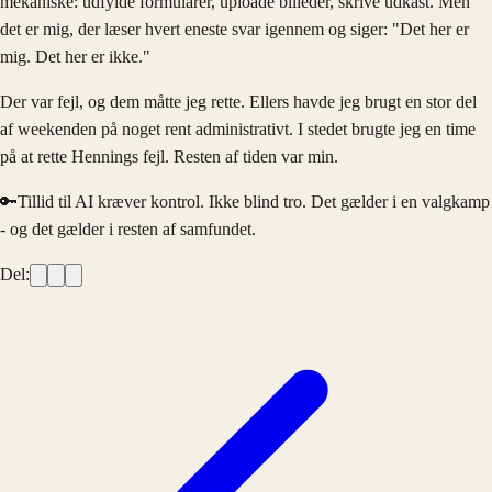
mekaniske: udfylde formularer, uploade billeder, skrive udkast. Men
det er mig, der læser hvert eneste svar igennem og siger: "Det her er
mig. Det her er ikke."
Der var fejl, og dem måtte jeg rette. Ellers havde jeg brugt en stor del
af weekenden på noget rent administrativt. I stedet brugte jeg en time
på at rette Hennings fejl. Resten af tiden var min.
🔑
Tillid til AI kræver kontrol. Ikke blind tro. Det gælder i en valgkamp
- og det gælder i resten af samfundet.
Del: