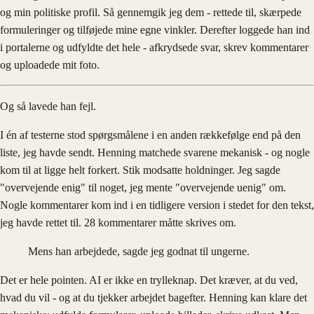
og min politiske profil. Så gennemgik jeg dem - rettede til, skærpede
formuleringer og tilføjede mine egne vinkler. Derefter loggede han ind
i portalerne og udfyldte det hele - afkrydsede svar, skrev kommentarer
og uploadede mit foto.
Og så lavede han fejl.
I én af testerne stod spørgsmålene i en anden rækkefølge end på den
liste, jeg havde sendt. Henning matchede svarene mekanisk - og nogle
kom til at ligge helt forkert. Stik modsatte holdninger. Jeg sagde
"overvejende enig" til noget, jeg mente "overvejende uenig" om.
Nogle kommentarer kom ind i en tidligere version i stedet for den tekst,
jeg havde rettet til. 28 kommentarer måtte skrives om.
Mens han arbejdede, sagde jeg godnat til ungerne.
Det er hele pointen. AI er ikke en trylleknap. Det kræver, at du ved,
hvad du vil - og at du tjekker arbejdet bagefter. Henning kan klare det